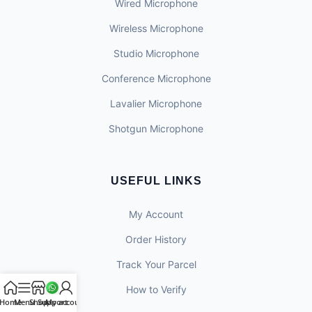
Wired Microphone
Wireless Microphone
Studio Microphone
Conference Microphone
Lavalier Microphone
Shotgun Microphone
USEFUL LINKS
My Account
Order History
Track Your Parcel
How to Verify
Home
Menu
Shop
Support
My account