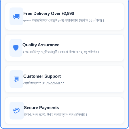
Free Delivery Over ৳2,990
🚚
৬০০+ টাকার বিকাশে পেমেন্টে ১০% ক্যাশব্যাক (সর্বোচ্চ ১৫০ টাকা)।
Quality Assurance
🛡️
২ বছরের রিপ্লেসমেন্ট ওয়ারেন্টি। কোনো রিপেয়ার নয়, শুধু পরিবর্তন।
Customer Support
💬
হোয়াটসঅ্যাপ: 01762266877
Secure Payments
💳
বিকাশ, নগদ, রকেট, উপায় অথবা ক্যাশ অন ডেলিভারি।