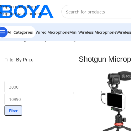
Skip to navigation
Skip to main content
All Categories
Wired Microphone
Mini Wireless Microphone
Wireles
Home
/
Shotgun Microphone
Showing all 3 results
Shotgun Micro
Filter By Price
Filter