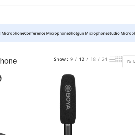
s Microphone
Conference Microphone
Shotgun Microphone
Studio Microp
Show
9
12
18
24
phone