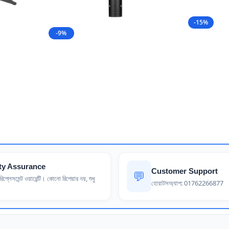
-15%
-9%
ty Assurance
Customer Support
💬
িপ্লেসমেন্ট ওয়ারেন্টি। কোনো রিপেয়ার নয়, শুধু
হোয়াটসঅ্যাপ: 01762266877
।