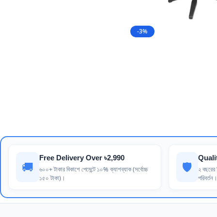
-3%
Free Delivery Over ৳2,990
Quali
🚚
🛡️
৬০০+ টাকার বিকাশে পেমেন্টে ১০% ক্যাশব্যাক (সর্বোচ্চ
২ বছরের র
১৫০ টাকা)।
পরিবর্তন