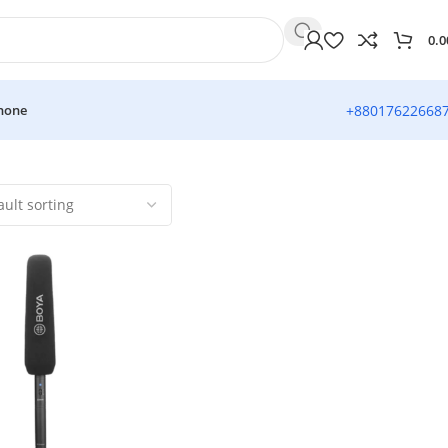
0.0
hone
+88017622668