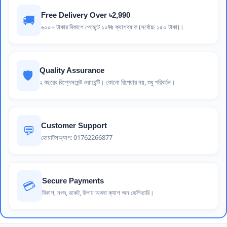
Free Delivery Over ৳2,990
🚚
৬০০+ টাকার বিকাশে পেমেন্টে ১০% ক্যাশব্যাক (সর্বোচ্চ ১৫০ টাকা)।
Quality Assurance
🛡️
২ বছরের রিপ্লেসমেন্ট ওয়ারেন্টি। কোনো রিপেয়ার নয়, শুধু পরিবর্তন।
Customer Support
💬
হোয়াটসঅ্যাপ: 01762266877
Secure Payments
💳
বিকাশ, নগদ, রকেট, উপায় অথবা ক্যাশ অন ডেলিভারি।