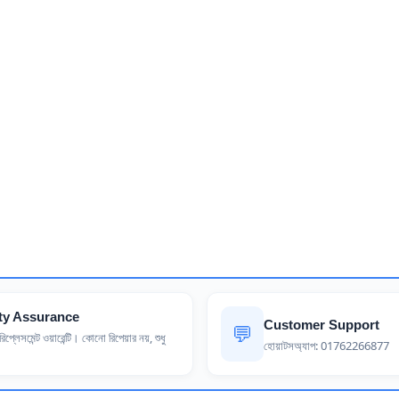
ty Assurance
Customer Support
💬
িপ্লেসমেন্ট ওয়ারেন্টি। কোনো রিপেয়ার নয়, শুধু
হোয়াটসঅ্যাপ: 01762266877
।