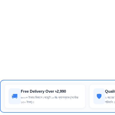
Free Delivery Over ৳2,990
Quali
🚚
🛡️
৬০০+ টাকার বিকাশে পেমেন্টে ১০% ক্যাশব্যাক (সর্বোচ্চ
২ বছরের র
১৫০ টাকা)।
পরিবর্তন