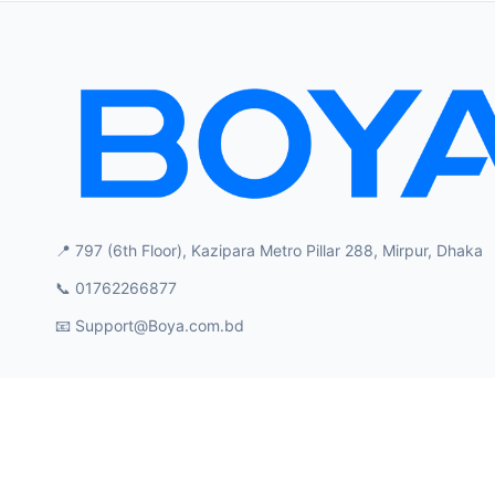
📍 797 (6th Floor), Kazipara Metro Pillar 288, Mirpur, Dhaka
📞 01762266877
📧
Support@Boya.com.bd
Boya Official Product in Bangladesh