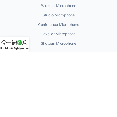
Wireless Microphone
Studio Microphone
Conference Microphone
Lavalier Microphone
Shotgun Microphone
Home
Menu
Shop
Support
My account
USEFUL LINKS
My Account
Order History
Track Your Parcel
How to Verify