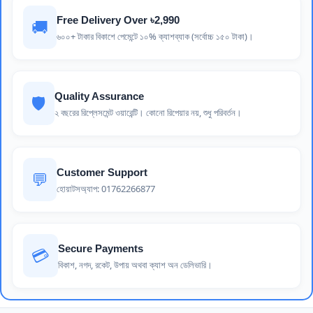
Free Delivery Over ৳2,990
🚚
৬০০+ টাকার বিকাশে পেমেন্টে ১০% ক্যাশব্যাক (সর্বোচ্চ ১৫০ টাকা)।
Quality Assurance
🛡️
২ বছরের রিপ্লেসমেন্ট ওয়ারেন্টি। কোনো রিপেয়ার নয়, শুধু পরিবর্তন।
Customer Support
💬
হোয়াটসঅ্যাপ: 01762266877
Secure Payments
💳
বিকাশ, নগদ, রকেট, উপায় অথবা ক্যাশ অন ডেলিভারি।