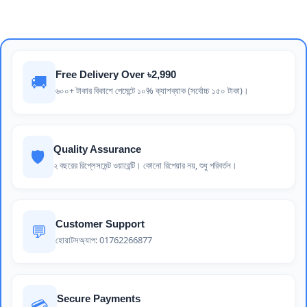
Free Delivery Over ৳2,990
🚚
৬০০+ টাকার বিকাশে পেমেন্টে ১০% ক্যাশব্যাক (সর্বোচ্চ ১৫০ টাকা)।
Quality Assurance
🛡️
২ বছরের রিপ্লেসমেন্ট ওয়ারেন্টি। কোনো রিপেয়ার নয়, শুধু পরিবর্তন।
Customer Support
💬
হোয়াটসঅ্যাপ: 01762266877
Secure Payments
💳