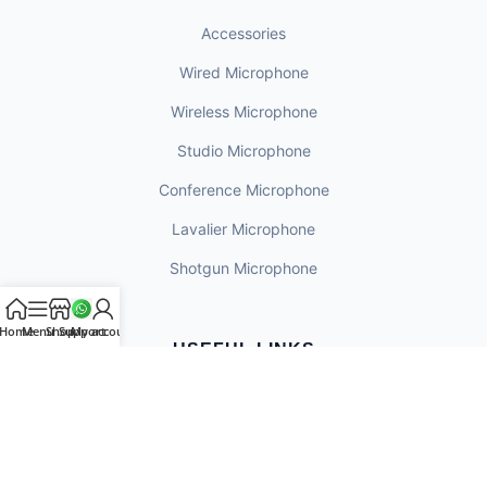
Accessories
Wired Microphone
Wireless Microphone
Studio Microphone
Conference Microphone
Lavalier Microphone
Shotgun Microphone
Home
Menu
Shop
Support
My account
USEFUL LINKS
My Account
Order History
Track Your Parcel